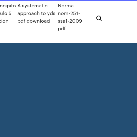
incipito
A systematic
Norma
tulo 5
approach to yds
nom-251-
xion
pdf download
ssa1-2009
pdf