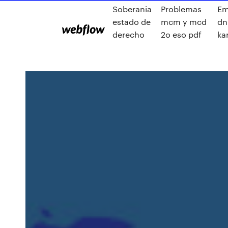
Soberania
Problemas
Em
estado de
mcm y mcd
dn
derecho
2o eso pdf
ka