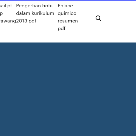
ail pt
Pengertian hots
Enlace
p
dalam kurikulum
quimico
rawang
2013 pdf
resumen
pdf