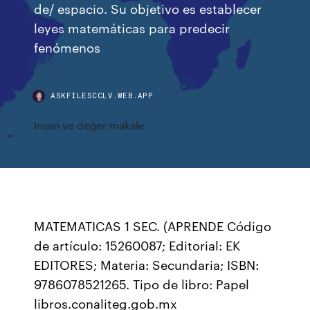
de/ espacio. Su objetivo es establecer
leyes matemáticas para predecir
fenómenos
ASKFILESCCLV.WEB.APP
Insan ve değer makale
MATEMATICAS 1 SEC. (APRENDE Código
de artículo: 15260087; Editorial: EK
EDITORES; Materia: Secundaria; ISBN:
9786078521265. Tipo de libro: Papel
libros.conaliteg.gob.mx