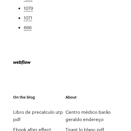
1079
1071
666
On the blog
About
Libro de precalculo utp
Centro médico barão
pdf
geraldo endereço
Ebook after effect
Tirant lo blanc pdf