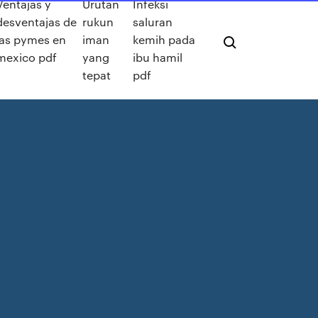
Ventajas y
Urutan
Infeksi
desventajas de
rukun
saluran
las pymes en
iman
kemih pada
mexico pdf
yang
ibu hamil
tepat
pdf