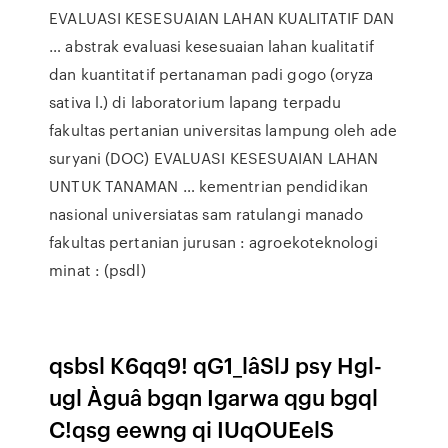
EVALUASI KESESUAIAN LAHAN KUALITATIF DAN
… abstrak evaluasi kesesuaian lahan kualitatif
dan kuantitatif pertanaman padi gogo (oryza
sativa l.) di laboratorium lapang terpadu
fakultas pertanian universitas lampung oleh ade
suryani (DOC) EVALUASI KESESUAIAN LAHAN
UNTUK TANAMAN … kementrian pendidikan
nasional universiatas sam ratulangi manado
fakultas pertanian jurusan : agroekoteknologi
minat : (psdl)
qsbsl K6qq9! qG1_lâSlJ psy Hgl-
ugl Àguâ bgqn Igarwa qgu bgql
C!qsg eewng qi IUqOUEelS