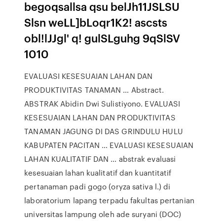
begoqsallsa qsu belJh11JSLSU
Slsn weLL]bLoqr1K2! ascsts
obl!lJJgl' q! gulSLguhg 9qSlSV
1010
EVALUASI KESESUAIAN LAHAN DAN
PRODUKTIVITAS TANAMAN … Abstract.
ABSTRAK Abidin Dwi Sulistiyono. EVALUASI
KESESUAIAN LAHAN DAN PRODUKTIVITAS
TANAMAN JAGUNG DI DAS GRINDULU HULU
KABUPATEN PACITAN … EVALUASI KESESUAIAN
LAHAN KUALITATIF DAN … abstrak evaluasi
kesesuaian lahan kualitatif dan kuantitatif
pertanaman padi gogo (oryza sativa l.) di
laboratorium lapang terpadu fakultas pertanian
universitas lampung oleh ade suryani (DOC)