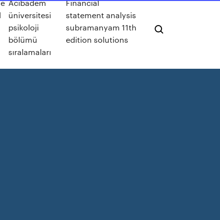
ue
Acıbadem
Financial
l
üniversitesi
statement analysis
psikoloji
subramanyam 11th
bölümü
edition solutions
sıralamaları