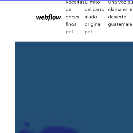
Receitas
El mito
Una voz q
de
del carro
clama en e
doces
alado
desierto
finos
original
guatemala
pdf
pdf